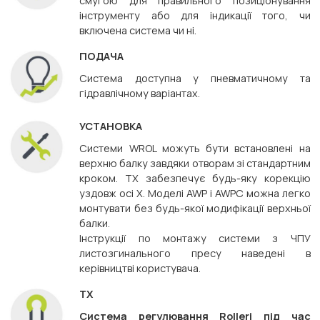
смугою для правильного позиціонування
інструменту або для індикації того, чи
включена система чи ні.
ПОДАЧА
Система доступна у пневматичному та
гідравлічному варіантах.
УСТАНОВКА
Системи WROL можуть бути встановлені на
верхню балку завдяки отворам зі стандартним
кроком. TX забезпечує будь-яку корекцію
уздовж осі X. Моделі AWP і AWPC можна легко
монтувати без будь-якої модифікації верхньої
балки.
Інструкції по монтажу системи з ЧПУ
листозгинального пресу наведені в
керівництві користувача.
TX
Система регулювання Rolleri під час