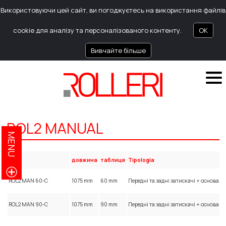
Використовуючи цей сайт, ви погоджуєтесь на використання файлів
cookie для аналізу та персоналізованого контенту.
OK
Вивчайте більше
ROL2 MANUAL
MENU
код
довжина
таблиця
Tipologia
ROL2 MAN 60-C
1075 mm
60 mm
Передні та задні затискачі + основа 
ROL2 MAN 90-C
1075 mm
90 mm
Передні та задні затискачі + основа 