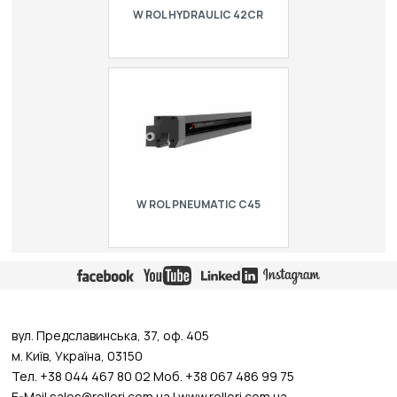
W ROL HYDRAULIC 42CR
Верхня система швидкого затиску,
гідравлічна, загартована C45 для
інструментів R2, довжиною від 1550
до 4100 мм. максимальне
навантаження 1800 кН/м тя…
W ROL PNEUMATIC C45
Верхня система швидкого затиску,
пневматична, з 42CrMo4 для
інструментів R2, довжиною від 1020
до 6120 мм. максимальне
навантаження 1800 кН/м тяги гол…
вул. Предславинська, 37, оф. 405
м. Київ, Україна, 03150
Тел. +38 044 467 80 02 Моб. +38 067 486 99 75
E-Mail
sales@rolleri.com.ua
| www.rolleri.com.ua