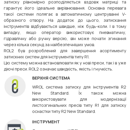
затиску рівномірно розподіляється вздовж матриці та
гарантує його ідеальне вирівнювання. Основна перевага
такої системи полягає в автоматичному центруванні V-
образного отвору. На додаток до цього, затискання
інструментів відбувається швидше, ніж будь-коли. І в тому
випадку, якщо оператор використовує пневматичну,
гідравлічну або ручну версію, він може почати згинання
через кілька секунд за найбезпечніших умов.
ROL2 був розроблений для завершення асортименту
затискних систем для інструментів типу R1.
Цю систему можна встановлювати як у нові преси, так і в уже
діючі преси. ROL2 означає швидкість, якість і гнучкість.
ВЕРХНЯ СИСТЕМА
WROL система затиску для інструментів R2
New Standard. Їх також можна
використовувати для модернізації
листозгинальних пресів типу R1 для затиску
оснастки типу R2 New Standard.
ІНСТРУМЕНТ