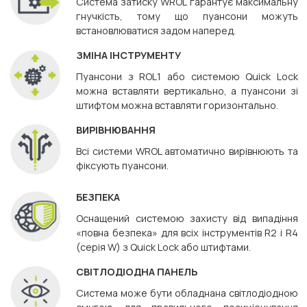
Система затиску WROL гарантує максимальну
гнучкість, тому що пуансони можуть
встановлюватися задом наперед.
ЗМІНА ІНСТРУМЕНТУ
Пуансони з ROL1 або системою Quick Lock
можна вставляти вертикально, а пуансони зі
штифтом можна вставляти горизонтально.
ВИРІВНЮВАННЯ
Всі системи WROL автоматично вирівнюють та
фіксують пуансони.
БЕЗПЕКА
Оснащений системою захисту від випадіння
«повна безпека» для всіх інструментів R2 і R4
(серія W) з Quick Lock або штифтами.
СВІТЛОДІОДНА ПАНЕЛЬ
Система може бути обладнана світлодіодною