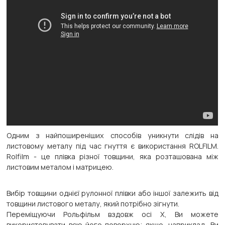
Одним з найпоширеніших способів уникнути слідів на
листовому металу під час гнуття є використання ROLFILM.
Rolfilm - це плівка різної товщини, яка розташована між
листовим металом і матрицею.
Вибір товщини однієї рулонної плівки або іншої залежить від
товщини листового металу, який потрібно зігнути.
Переміщуючи Рольфільм вздовж осі X, Ви можете
використовувати всю його поверхню; якщо, наприклад, Ви