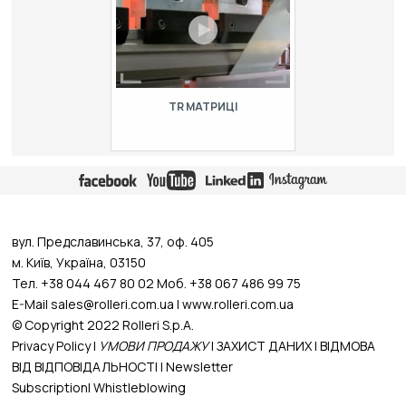
TR МАТРИЦІ
Т-матриці моделі TR із збільшеним
радіусом скруглень для значного
зменшення слідів на листовому
металі…
вул. Предславинська, 37, оф. 405
м. Київ, Україна, 03150
Тел. +38 044 467 80 02 Моб. +38 067 486 99 75
E-Mail
sales@rolleri.com.ua
| www.rolleri.com.ua
© Copyright 2022 Rolleri S.p.A.
Privacy Policy
|
УМОВИ ПРОДАЖУ
|
ЗАХИСТ ДАНИХ
|
ВІДМОВА
ВІД ВІДПОВІДАЛЬНОСТІ
|
Newsletter
Subscription
|
Whistleblowing