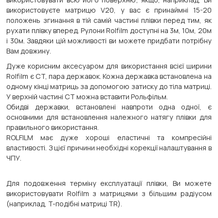
використовуєте матрицю V20, у вас є принаймні 15-20
положень згинання в тій самій частині плівки перед тим, як
рухати плівку вперед. Рулони Rolfilm доступні на 3м, 10м, 20м
і 30м. Завдяки цій можливості ви можете придбати потрібну
Вам довжину.
Дуже корисним аксесуаром для використання всієї ширини
Rolfilm є CT, пара державок. Кожна державка встановлена на
одному кінці матриць за допомогою затиску до тіла матриці.
У верхній частині СТ можна вставити Рольфільм.
Обидві державки, встановлені навпроти одна одної, є
основними для встановлення належного натягу плівки для
правильного використання.
ROLFILM має дуже хороші еластичні та компресійні
властивості. З цієї причини необхідні корекції налаштування в
ЧПУ.
Для подовження терміну експлуатації плівки, Ви можете
використовувати Rolfilm з матрицями з більшим радіусом
(наприклад, T-подібні матриці TR).