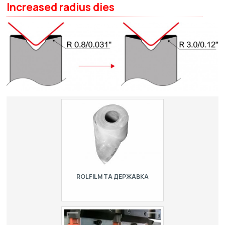
Increased radius dies
ROLFILM ТА ДЕРЖАВКА
Захисна плівка, із різною товщиною,
для розміщення між матрицею та
листовим металом.…