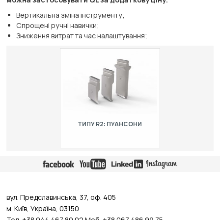
Вертикальна зміна інструменту;
Спрощені ручні навички;
Зниження витрат та час налаштування;
TИПУ R2: ПУАНСОНИ
Сумісні із листозгинальними
пресами: LVD,Trumpf,Darley, Safan
and NSCL.
вул. Предславинська, 37, оф. 405
м. Київ, Україна, 03150
Тел. +38 044 467 80 02 Моб. +38 067 486 99 75