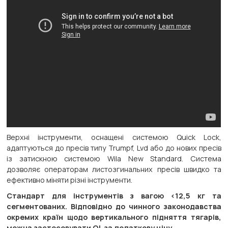
Верхні інструменти, оснащені системою Quick Lock,
адаптуються до пресів типу Trumpf, Lvd або до нових пресів
із затискною системою Wila New Standard. Система
дозволяє операторам листозгинальних пресів швидко та
ефективно міняти різні інструменти.
Стандарт для інструментів з вагою <12,5 кг та
сегментованих. Відповідно до чинного законодавства
окремих країн щодо вертикального підняття тягарів,
можна застосовувати QL за додаткову ціну.